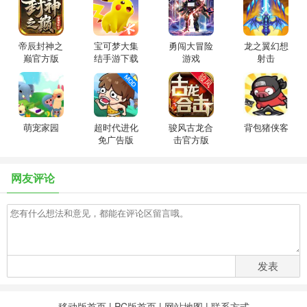
帝辰封神之
宝可梦大集
勇闯大冒险
龙之翼幻想
巅官方版
结手游下载
游戏
射击
华为
萌宠家园
超时代进化
骏风古龙合
背包猪侠客
免广告版
击官方版
网友评论
发表
移动版首页
|
PC版首页
|
网站地图
|
联系方式