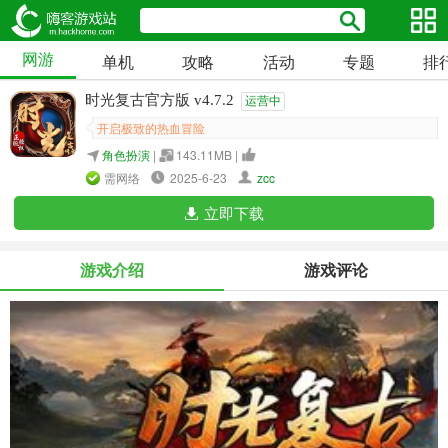
网游
单机
攻略
活动
专题
排
时光复古官方版 v4.7.2
运营中
开启极致的热血冒险
角色扮演
|
143.11MB |
需网络
2025-6-23
zcc
立即下载
游戏介绍
游戏评论