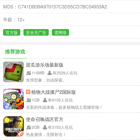
MD5：C741DB39A970157C3D55CD7BC54933A2
年龄：12+
官方版
安全无广告
需网络
推荐游戏
甜瓜游乐场最新版
115MB
有2529人在玩
发挥想象，自由探索。
植物大战僵尸2国际版
1GB
有9105人在玩
全新的作战体验，超多植物战士震撼登场！
使命召唤战区官方
2GB
有3153人在玩
热血激情，无限射击！