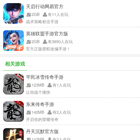
天启行动网易官方
2GB
有11人在玩
战术策略射击手游
英雄联盟手游官方版
2GB
有3650人在玩
官方正版授权改编手游！
相关游戏
平民冰雪传奇手游
123MB
有1人在玩
让你战个痛快
东来传奇手游
142MB
有2人在玩
开启你的荣耀传奇
丹天沉默官方版
143MB
有3人在玩