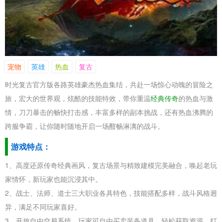
宠物
英雄
热血
复古
时光复古官方版各路英雄豪杰热血集结，共赴一场惊心动魄的冒险之
旅，宏大的世界观，炫酷的技能特效，带你重温
经典传奇
的热血与激
情，刀刀暴击的畅快打击感，丰富多样的副本挑战，还有热血沸腾的
跨服争霸，让你随时随地开启一场酣畅淋漓的战斗。
游戏特点：
1、高度还原传奇经典画风，复古场景与精致建模完美融合，唤起老玩
家情怀，新玩家也能沉浸其中。
2、战士、法师、道士三大职业各具特色，技能搭配多样，战斗风格迥
异，满足不同玩家喜好。
3、开放自由交易系统，玩家可自由买卖装备道具，轻松获取资源，打