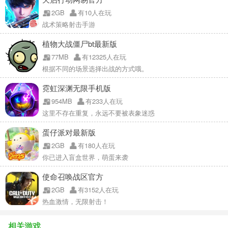
2GB
有10人在玩
战术策略射击手游
植物大战僵尸bt最新版
77MB
有12325人在玩
根据不同的场景选择出战的方式哦。
霓虹深渊无限手机版
954MB
有233人在玩
这里不存在重复，永远不要被表象迷惑
蛋仔派对最新版
2GB
有180人在玩
你已进入盲盒世界，萌蛋来袭
使命召唤战区官方
2GB
有3152人在玩
热血激情，无限射击！
相关游戏