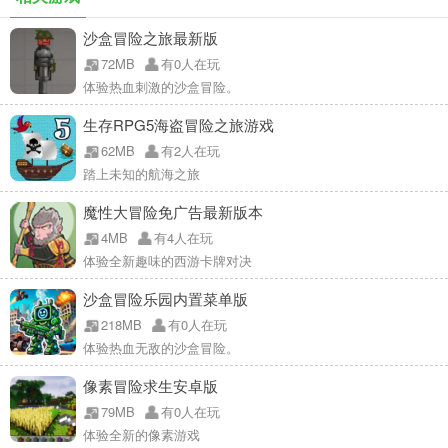
沙盒冒险之旅最新版
72MB
有0人在玩
体验热血刺激的沙盒冒险。
生存RPG5海盗冒险之旅游戏
62MB
有2人在玩
踏上未知的航海之旅
魔性大冒险免广告最新版本
4MB
有4人在玩
体验全新趣味的西游卡牌对决
沙盒冒险乐园内置菜单版
218MB
有0人在玩
体验热血无敌的沙盒冒险。
像素冒险求生安卓版
79MB
有0人在玩
体验全新的像素游戏