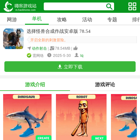
单机
网游
攻略
活动
专题
排
选择怪兽合成作战安卓版 78.54
开启全新的刺激冒险。
动作射击
|
78.54MB |
需网络
2025-5-30
lq
立即下载
游戏介绍
游戏评论