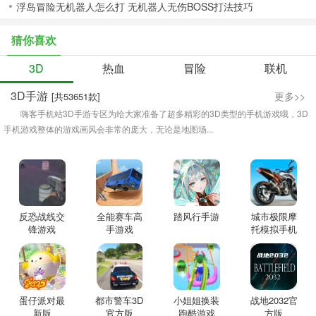
浮岛冒险无机器人怎么打 无机器人无伤BOSS打法技巧
猜你喜欢
3D
热血
冒险
联机
3D手游
更多>>
[共53651款]
嗨客手机站3D手游专区为给大家准备了超多精彩的3D类型的手机游戏哦，3D
手机游戏整体的游戏画风会非常的庞大，无论是地图场...
反恐战线交
全能赛车高
踏风行手游
城市极限摩
锋游戏
手游戏
托模拟手机
版
蛋仔派对最
都市警车3D
小姐姐换装
战地2032官
新版
官方版
跑酷游戏
方版