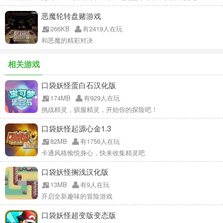
恶魔轮转盘赌游戏
266KB
有2419人在玩
和恶魔的精彩对决
相关游戏
口袋妖怪蛋白石汉化版
174MB
有929人在玩
挑战精灵，驯服精灵，开始你的探险吧！
口袋妖怪起源心金1.3
82MB
有1756人在玩
卡通风格愉悦身心，快来收集精灵吧
口袋妖怪搁浅汉化版
13MB
有9人在玩
开启全新趣味的冒险游戏
口袋妖怪超变版变态版