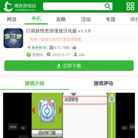
单机
网游
攻略
活动
专题
排
口袋妖怪悠游漫途汉化版 v1.3.9
带来一场奇幻的宝可梦世界冒险
角色扮演
|
473.7MB |
需网络
2025-5-27
zcc
立即下载
游戏介绍
游戏评论