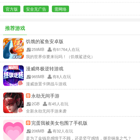
官方版
安全无广告
需网络
推荐游戏
饥饿的鲨鱼安卓版
259MB
有61764人在玩
我的世界你要来玩吗！（饥饿鲨进化）
漫威终极逆转游戏
965MB
有8人在玩
漫威放置卡牌战斗游戏
永劫无间手游
2GB
有45人在玩
全新永劫无间手游来袭
完蛋我被美女包围了手机版
206MB
有32人在玩
是为了金钱弃感情于不顾，还是坚守感情，摒弃铜臭之气？