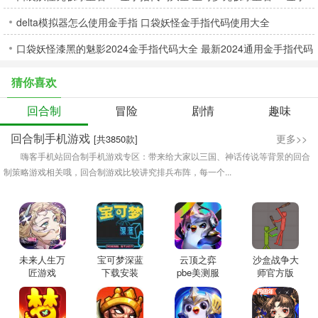
delta模拟器怎么使用金手指 口袋妖怪金手指代码使用大全
指特性胶囊代码汇总
口袋妖怪漆黑的魅影2024金手指代码大全 最新2024通用金手指代码
总汇
猜你喜欢
回合制
冒险
剧情
趣味
回合制手机游戏
更多>>
[共3850款]
嗨客手机站回合制手机游戏专区：带来给大家以三国、神话传说等背景的回合
制策略游戏相关哦，回合制游戏比较讲究排兵布阵，每一个...
未来人生万
宝可梦深蓝
云顶之弈
沙盒战争大
匠游戏
下载安装
pbe美测服
师官方版