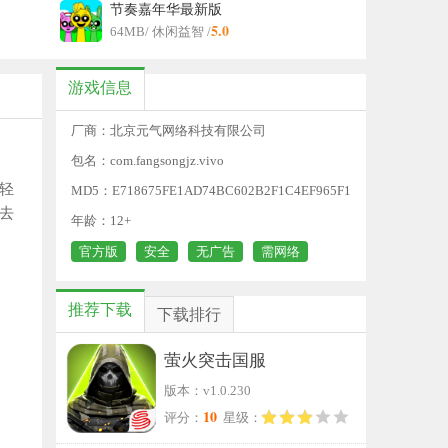
节奏嘉年华最新版
5.0
64MB
/ 休闲益智 /
游戏信息
厂商：北京元气网络科技有限公司
包名：com.fangsongjz.vivo
轻
MD5：E718675FE1AD74BC602B2F1C4EF965F1
去
年龄：12+
官方版
安全
无广告
需网络
推荐下载
下载排行
萤火突击国服
版本：v1.0.230
10
评分：
星级：