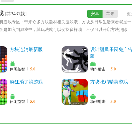
戏
[共3431款]
安卓
苹果
更
机游戏专区：带来众多方块题材相关游戏哦，方块从日常生活来看就是一
但是加入到游戏中，其玩法就可以变换多样哦，不仅可以开启方块消除...
方块连消最新版
设计甜瓜乐园免广
版
5.0
5.0
休闲益智
动作射击
疯狂消了消游戏
方块吃鸡精英游戏
5.0
5.0
休闲益智
动作射击