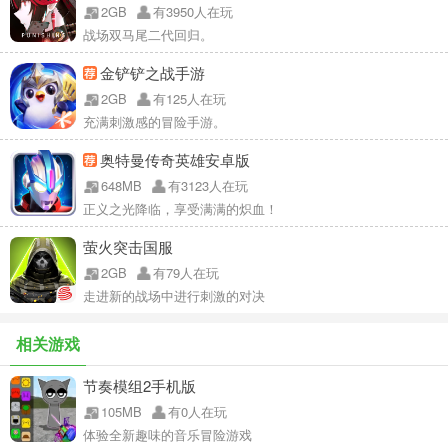
2GB
有3950人在玩
战场双马尾二代回归。
金铲铲之战手游
2GB
有125人在玩
充满刺激感的冒险手游。
奥特曼传奇英雄安卓版
648MB
有3123人在玩
正义之光降临，享受满满的炽血！
萤火突击国服
2GB
有79人在玩
走进新的战场中进行刺激的对决
相关游戏
节奏模组2手机版
105MB
有0人在玩
体验全新趣味的音乐冒险游戏