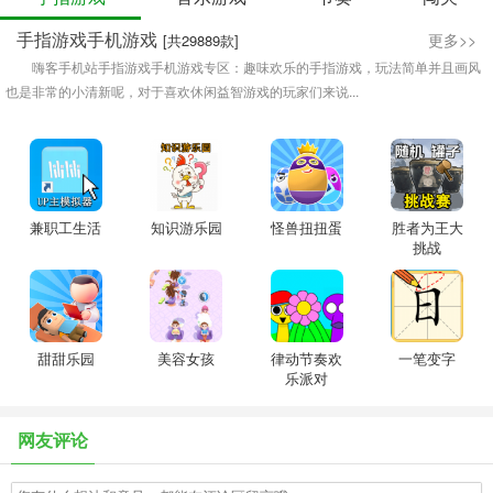
手指游戏手机游戏
更多>>
[共29889款]
嗨客手机站手指游戏手机游戏专区：趣味欢乐的手指游戏，玩法简单并且画风
也是非常的小清新呢，对于喜欢休闲益智游戏的玩家们来说...
兼职工生活
知识游乐园
怪兽扭扭蛋
胜者为王大
挑战
甜甜乐园
美容女孩
律动节奏欢
一笔变字
乐派对
网友评论