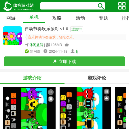
单机
网游
攻略
活动
专题
排
律动节奏欢乐派对 v1.0
运营中
音乐舞动节奏游戏，轻松欢乐。
休闲益智
|
106MB |
需网络
2024-11-18
lj
立即下载
游戏介绍
游戏评论