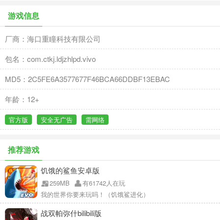
游戏信息
厂商：海口重瞳科技有限公司
包名：com.ctkj.ldjzhlpd.vivo
MD5：2C5FE6A3577677F46BCA66DDBF13EBAC
年龄：12+
官方版
安全无广告
需网络
推荐游戏
饥饿的鲨鱼安卓版
259MB
有61742人在玩
我的世界你要来玩吗！（饥饿鲨进化）
战双帕弥什bilibili版