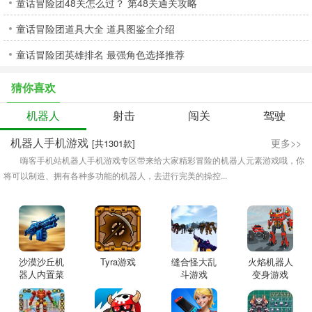
童话冒险团48关怎么过？ 第48关通关攻略
童话冒险团道具大全 道具图鉴全介绍
童话冒险团英雄排名 最强角色选择推荐
猜你喜欢
机器人
射击
闯关
驾驶
机器人手机游戏
更多>>
[共1301款]
嗨客手机站机器人手机游戏专区带来给大家精彩冒险的机器人元素游戏哦，你
将可以制造、拥有各种多功能的机器人，去进行完美的操控...
沙漠沙丘机
Tyra游戏
缝合怪大乱
火焰机器人
器人内置菜
斗游戏
变身游戏
单版