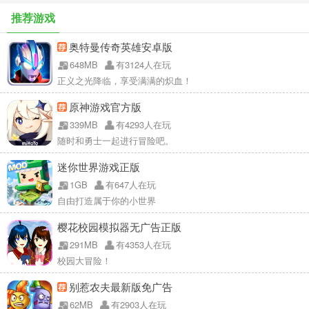
推荐游戏
奥特曼传奇英雄安卓版
648MB
有3124人在玩
正义之光降临，享受满满的炽血！
原神游戏官方版
339MB
有4293人在玩
随时和勇士一起进行冒险吧。
迷你世界游戏正版
1GB
有647人在玩
自由打造属于你的小世界
樱花校园模拟器无广告正版
291MB
有4353人在玩
校园大冒险！
别惹农夫最新版免广告
62MB
有2903人在玩