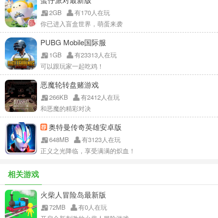
2GB
有170人在玩
你已进入盲盒世界，萌蛋来袭
PUBG Mobile国际服
1GB
有23313人在玩
可以跟玩家一起吃鸡！
恶魔轮转盘赌游戏
266KB
有2412人在玩
和恶魔的精彩对决
奥特曼传奇英雄安卓版
648MB
有3123人在玩
正义之光降临，享受满满的炽血！
相关游戏
火柴人冒险岛最新版
72MB
有0人在玩