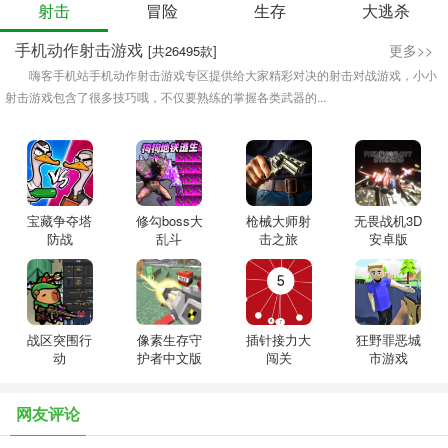
射击
冒险
生存
大逃杀
手机动作射击游戏
更多>>
[共26495款]
嗨客手机站手机动作射击游戏专区提供给大家精彩对决的射击对战游戏，小小
射击游戏包含了很多技巧哦，不仅要熟练的掌握各类武器的...
宝藏争夺塔
修勾boss大
枪械大师射
无畏战机3D
防战
乱斗
击之旅
安卓版
战区突围行
像素生存守
插针接力大
狂野罪恶城
动
护者中文版
闯关
市游戏
网友评论