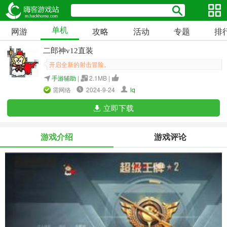
单机
网游
攻略
活动
专题
排
二郎神v12直装
开启全新的射击冒险。
手游辅助
|
2.1MB |
需网络
2024-9-24
lq
立即下载
游戏介绍
游戏评论