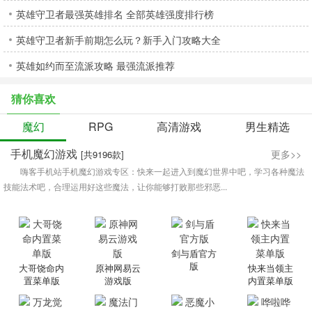
英雄守卫者最强英雄排名 全部英雄强度排行榜
英雄守卫者新手前期怎么玩？新手入门攻略大全
英雄如约而至流派攻略 最强流派推荐
猜你喜欢
魔幻
RPG
高清游戏
男生精选
手机魔幻游戏
更多>>
[共9196款]
嗨客手机站手机魔幻游戏专区：快来一起进入到魔幻世界中吧，学习各种魔法
技能法术吧，合理运用好这些魔法，让你能够打败那些邪恶...
剑与盾官方
版
大哥饶命内
原神网易云
快来当领主
置菜单版
游戏版
内置菜单版