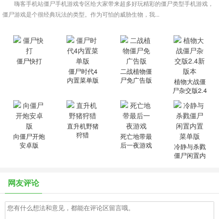
嗨客手机站僵尸手机游戏专区给大家带来超多好玩精彩的僵尸类型手机游戏，
僵尸游戏是个很经典玩法的类型。作为可怕的威胁生物，我...
僵尸快打
僵尸时代4
二战植物僵
内置菜单版
尸免广告版
植物大战僵
尸杂交版2.4
新版本
直升机野猪
狩猎
向僵尸开炮
死亡地带最
安卓版
后一夜游戏
冷静与杀戮
僵尸闲置内
置菜单版
网友评论