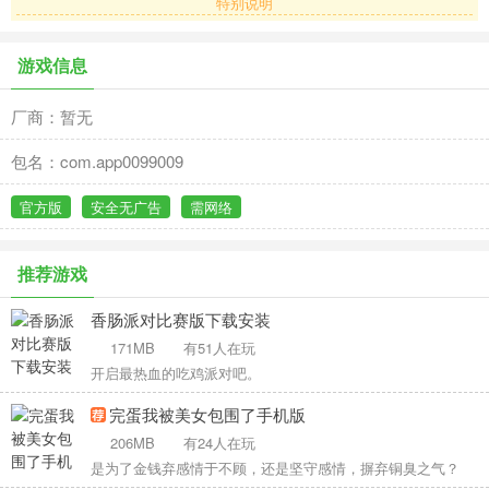
特别说明
游戏信息
厂商：暂无
包名：com.app0099009
官方版
安全无广告
需网络
推荐游戏
香肠派对比赛版下载安装
171MB
有51人在玩
开启最热血的吃鸡派对吧。
完蛋我被美女包围了手机版
206MB
有24人在玩
是为了金钱弃感情于不顾，还是坚守感情，摒弃铜臭之气？