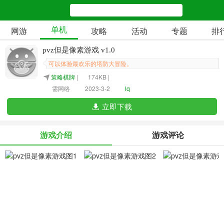
单机
网游
攻略
活动
专题
排
pvz但是像素游戏 v1.0
可以体验最欢乐的塔防大冒险。
策略棋牌
|
174KB |
需网络
2023-3-2
lq
立即下载
游戏介绍
游戏评论