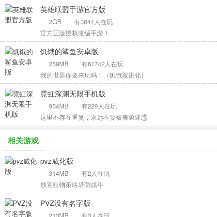
英雄联盟手游官方版
2GB
有3644人在玩
官方正版授权改编手游！
饥饿的鲨鱼安卓版
259MB
有61742人在玩
我的世界你要来玩吗！（饥饿鲨进化）
霓虹深渊无限手机版
954MB
有229人在玩
这里不存在重复，永远不要被表象迷惑
相关游戏
pvz威化版
314MB
有2人在玩
放置植物策略塔防战斗
PVZ没有名字版
213MB
有3人在玩