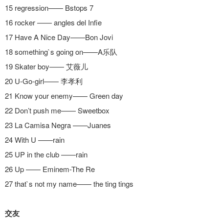
15 regression—— Bstops 7
16 rocker —— angles del Infie
17 Have A Nice Day——Bon Jovi
18 something`s going on——A乐队
19 Skater boy—— 艾薇儿
20 U-Go-girl—— 李孝利
21 Know your enemy—— Green day
22 Don’t push me—— Sweetbox
23 La Camisa Negra ——Juanes
24 With U ——rain
25 UP in the club ——rain
26 Up —— Eminem-The Re
27 that`s not my name—— the ting tings
交友