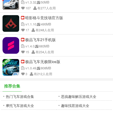
v1.3.32
50MB
107
有277人在用
暗影格斗竞技场官方版
v1.1.10
495MB
17
有248人在用
极品飞车21手机版
v1.4.0
683MB
15
有234人在用
官网版
极品飞车无极限ios版
v1.0.49
808MB
3
有212人在用
推荐合集
热门飞车游戏合集
恶搞趣味解压游戏大全
摩托飞车游戏大全
趣味找茬游戏大全