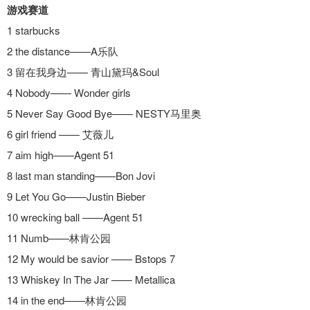
游戏赛道
1 starbucks
2 the distance——A乐队
3 留在我身边—— 青山黛玛&Soul
4 Nobody—— Wonder girls
5 Never Say Good Bye—— NESTY马里奥
6 girl friend —— 艾薇儿
7 aim high——Agent 51
8 last man standing——Bon Jovi
9 Let You Go——Justin Bieber
10 wrecking ball ——Agent 51
11 Numb——林肯公园
12 My would be savior —— Bstops 7
13 Whiskey In The Jar —— Metallica
14 in the end——林肯公园