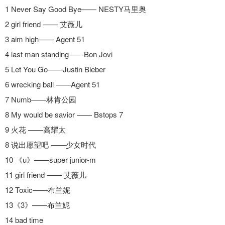
1 Never Say Good Bye—— NESTY马里奥
2 girl friend —— 艾薇儿
3 aim high—— Agent 51
4 last man standing——Bon Jovi
5 Let You Go——Justin Bieber
6 wrecking ball ——Agent 51
7 Numb——林肯公园
8 My would be savior —— Bstops 7
9 火花 ——高耀太
8 说出愿望吧 ——少女时代
10 《u》——super junior-m
11 girl friend —— 艾薇儿
12 Toxic——布兰妮
13《3》——布兰妮
14 bad time