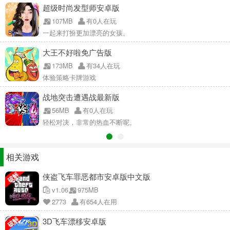
超级时尚发型师安卓版
107MB
有0人在玩
一起来打扮更加漂亮的女孩。
大王不好啦免广告版
173MB
有34人在玩
体验策略卡牌游戏
战地突击遭遇战最新版
56MB
有0人在玩
轻松对决，非常的热血不断呢。
相关游戏
破解
侠盗飞车罪恶都市安卓版中文版
v1.06
975MB
2773
有654人在用
破解
3D飞车漂移安卓版